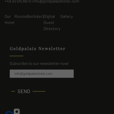
+49 30 515 6670
info@goldpalaishotel.com
Cookie-Informationen anzeigen
powered by Borlabs Cookie
Our
Rooms
Berlin(er)
Digital
Gallery
Hotel
Guest
Directory
Goldpalais Newsletter
Subscribe to our newsletter now!
SEND