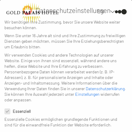
Datenschutzeinstellungen
EN
Wir benötigen Ihre Zustimmung, bevor Sie unsere Website weiter
besuchen können.
Wenn Sie unter 16 Jahre alt sind und Ihre Zustimmung zu freiwilligen
Diensten geben möchten, müssen Sie Ihre Erziehungsberechtigten
um Erlaubnis bitten.
Impressum
Wir verwenden Cookies und andere Technologien auf unserer
Website. Einige von ihnen sind essenziell, während andere uns
helfen, diese Website und Ihre Erfahrung zu verbessern.
Personenbezogene Daten können verarbeitet werden (z. B. IP-
Adressen), z. B. für personalisierte Anzeigen und Inhalte oder
Anzeigen- und Inhaltsmessung.
Weitere Informationen über die
Verwendung Ihrer Daten finden Sie in unserer
Datenschutzerklärung
.
Gold Palais Hotel GbR
Sie können Ihre Auswahl jederzeit unter
Einstellungen
widerrufen
oder anpassen.
hotel management: Paulina Rokitnicka &
Datenschutzeinstellungen
Aline Dentler
Essenziell
Gold Palais Hotel
Essenzielle Cookies ermöglichen grundlegende Funktionen und
sind für die einwandfreie Funktion der Website erforderlich.
Greifswalder Straße 6