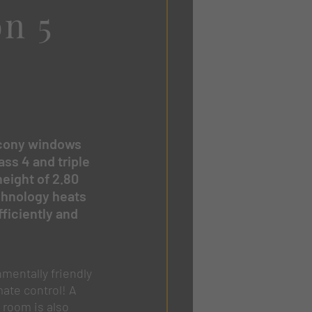
n 5
lcony windows
ss 4 and triple
height of 2.80
chnology heats
ficiently and
nmentally friendly
mate control! A
room is also