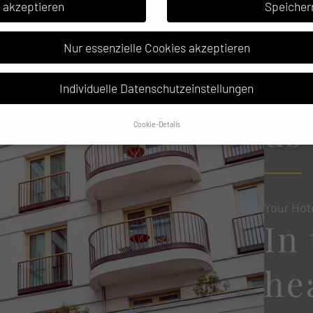
e akzeptieren
Speicher
Nur essenzielle Cookies akzeptieren
Ab
Individuelle Datenschutzeinstellungen
us
Cookie-Details
Datenschutzeinstellungen
 alt sind und Ihre Zustimmung zu freiwilligen Diensten geben möchten, mü
 um Erlaubnis bitten.
Your Hot
und andere Technologien auf unserer Website. Einige von ihnen sind esse
In
te und Ihre Erfahrung zu verbessern.
Personenbezogene Daten können verarb
rsonalisierte Anzeigen und Inhalte oder Anzeigen- und Inhaltsmessung.
Weit
ten finden Sie in unserer
Datenschutzerklärung
.
ersicht über alle verwendeten Cookies. Sie können Ihre Einwilligung zu ga
he
rmationen anzeigen lassen und so nur bestimmte Cookies auswählen.
Speichern
Nur essenzielle Cookies akzeptieren