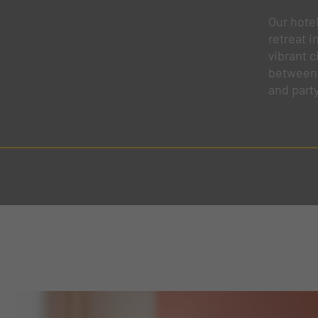
Our hotel
retreat i
vibrant c
between 
and part