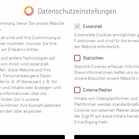
Datenschutzeinstellungen
Datenschutzeinstellungen
timmung, bevor Sie unsere Website
Essenziell
O
n.
Essenzielle Cookies ermöglichen 
 alt sind und Ihre Zustimmung zu
Funktionen und sind für die einwa
eben möchten, müssen Sie Ihre
HOTEL
der Website erforderlich.
 um Erlaubnis bitten.
und andere Technologien auf
Statistiken
 von ihnen sind essenziell,
Statistik Cookies erfassen Infor
en, diese Website und Ihre
Diese Informationen helfen uns zu
n.
Personenbezogene Daten
unsere Besucher unsere Website n
n (z. B. IP-Adressen), z. B. für
n und Inhalte oder Anzeigen- und
Externe Medien
e Informationen über die
Inhalte von Videoplattformen und 
finden Sie in unserer
Plattformen werden standardmäßi
Sie können Ihre Auswahl jederzeit
Cookies von externen Medien akze
rrufen oder anpassen.
der Zugriff auf diese Inhalte keine
Einwilligung mehr.