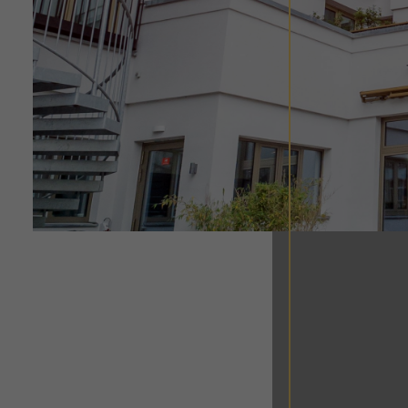
Datenschutzeinstellung
Essenziell (1)
Essenzielle Cookies ermög
Statistiken (1)
Statistik Cookies erfasse
nutzen.
Externe Medien (7)
Inhalte von Videoplattfo
akzeptiert werden, bedarf 
powered by Borlabs Cookie