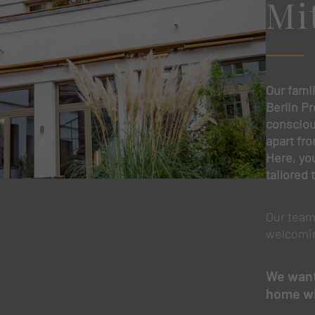
Mi
en
lichen grundlegende Funktionen und sind für die einwandfreie Funktion der Website
Cookie-Informationen anzeigen
Our fami
Berlin P
conscious
n Informationen anonym. Diese Informationen helfen uns zu verstehen, wie unsere B
apart fr
Here, you
Cookie-Informationen anzeigen
tailored 
Our team
rmen und Social-Media-Plattformen werden standardmäßig blockiert. Wenn Cookies v
der Zugriff auf diese Inhalte keiner manuellen Einwilligung mehr.
welcomi
Cookie-Informationen anzeigen
We want 
home wi