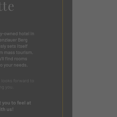
tte
 erforderlich.
ly-owned hotel in
renzlauer Berg
Statistiken
ly sets itself
esucher unsere Website
om mass tourism.
’ll find rooms
to your needs.
Externe Medien
 looks forward to
on externen Medien
ng you.
you to feel at
th us!