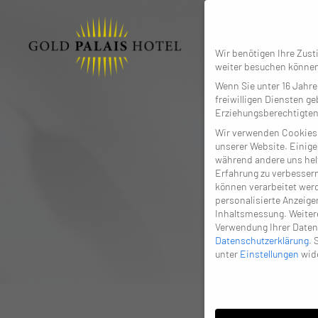
Wir benötigen Ihre Zus
weiter besuchen könne
Wenn Sie unter 16 Jahre
freiwilligen Diensten g
Erziehungsberechtigten
Wir verwenden Cookies 
unserer Website. Einige
während andere uns helf
Erfahrung zu verbesser
können verarbeitet werde
personalisierte Anzeige
Inhaltsmessung.
Weiter
Verwendung Ihrer Daten 
Datenschutzerklärung
.
unter
Einstellungen
wide