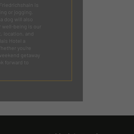
Friedrichshain is
ing or jogging.
a dog will also
 well-being is our
, location, and
ais Hotel a
Whether you’re
 a weekend getaway
ok forward to