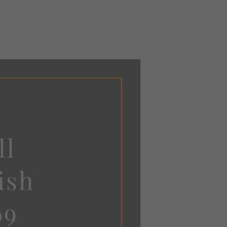
ll
ish
69