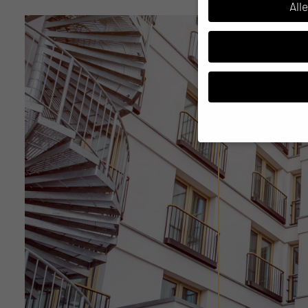
All
Wenn Sie unter 16 Jahre
Erziehungsberechtigten
Wir verwenden Cookies 
uns helfen, diese Websi
Adressen), z. B. für pe
die Verwendung Ihrer Da
Hier finden Sie eine Üb
oder sich weitere Info
Alle akzeptieren