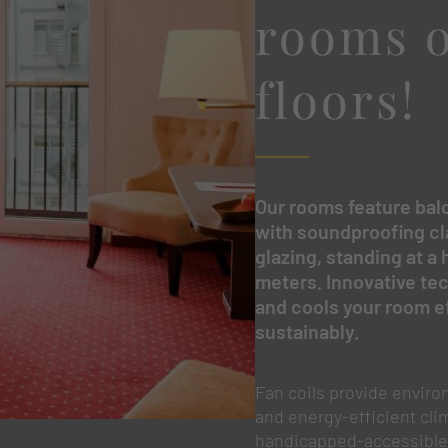
rooms o
floors!
Our rooms feature ba
with soundproofing cla
glazing, standing at a 
meters. Innovative te
and cools your room ef
sustainably.
Fan coils provide enviro
and energy-efficient cli
handicapped-accessible 