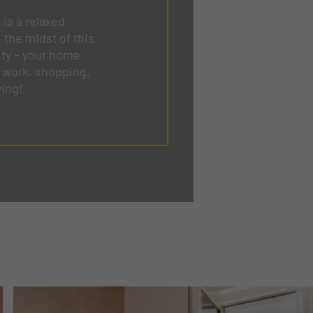
 is a relaxed
n the midst of this
ity – your home
work, shopping,
ying!