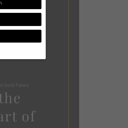
n
out
ssen Sie Ihre
el Gold Palais
nziell, während andere
 the
eitet werden (z. B. IP-
ere Informationen über
nzen Kategorien geben
art of
Zurück