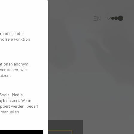
EN
UR
grundlegende
ndfreie Funktion
mationen anonym.
 verstehen, wie
utzen.
Social-Media-
g blockiert. Wenn
ptiert werden, bedarf
r manuellen