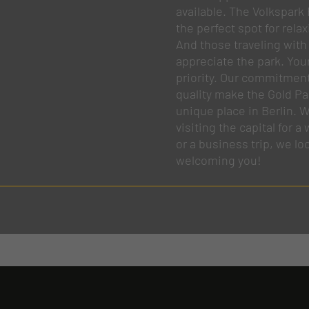
available. The Volkspark 
the perfect spot for relax
And those traveling with 
appreciate the park. Your
priority. Our commitment
quality make the Gold Pal
unique place in Berlin. 
visiting the capital for
or a business trip, we lo
welcoming you!