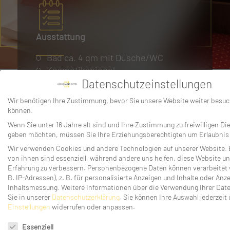
Ausstattung
Bad ca. 4 qm mit Dusche/WC
Kosmetikspiegel
Föhn
Datenschutzeinstellungen
Pflegeprodukte von Rituals
Wir benötigen Ihre Zustimmung, bevor Sie unsere Website weiter besu
Flachbild-Fernseher
können.
Schreibtisch
Wenn Sie unter 16 Jahre alt sind und Ihre Zustimmung zu freiwilligen Di
Sessel
geben möchten, müssen Sie Ihre Erziehungsberechtigten um Erlaubnis 
Kaffee-/Teestation
Wir verwenden Cookies und andere Technologien auf unserer Website. 
Telefon
von ihnen sind essenziell, während andere uns helfen, diese Website un
Safe
Erfahrung zu verbessern.
Personenbezogene Daten können verarbeitet 
B. IP-Adressen), z. B. für personalisierte Anzeigen und Inhalte oder Anz
ALLES SEHEN
Inhaltsmessung.
Weitere Informationen über die Verwendung Ihrer Dat
Sie in unserer
Datenschutzerklärung
.
Sie können Ihre Auswahl jederzeit 
Einstellungen
widerrufen oder anpassen.
Datenschutzeinstellungen
Essenziell