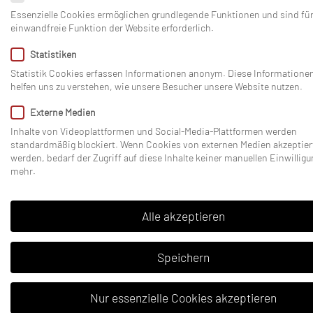
Essenzielle Cookies ermöglichen grundlegende Funktionen und sind für
einwandfreie Funktion der Website erforderlich.
Statistiken
Statistik Cookies erfassen Informationen anonym. Diese Informatione
helfen uns zu verstehen, wie unsere Besucher unsere Website nutzen.
Externe Medien
Inhalte von Videoplattformen und Social-Media-Plattformen werden
standardmäßig blockiert. Wenn Cookies von externen Medien akzeptier
werden, bedarf der Zugriff auf diese Inhalte keiner manuellen Einwilligu
mehr.
Alle akzeptieren
Speichern
Nur essenzielle Cookies akzeptieren