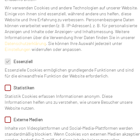
Backofen
Wir verwenden Cookies und andere Technologien auf unserer Website.
Kühlschrank mit Gefrierfach
Einige von ihnen sind essenziell, während andere uns helfen, diese
Website und Ihre Erfahrung zu verbessern.
Personenbezogene Daten
Spülmaschine
können verarbeitet werden (z. B. IP-Adressen), z. B. für personalisierte
großer Esstisch im Wohnzimmer
Anzeigen und Inhalte oder Anzeigen- und Inhaltsmessung.
Weitere
ALLES SEHEN
Informationen über die Verwendung Ihrer Daten finden Sie in unserer
Datenschutzerklärung
.
Sie können Ihre Auswahl jederzeit unter
Einstellungen
widerrufen oder anpassen.
Datenschutzeinstellungen
Essenziell
Essenzielle Cookies ermöglichen grundlegende Funktionen und sind
für die einwandfreie Funktion der Website erforderlich.
Grundriss
Statistiken
Statistik Cookies erfassen Informationen anonym. Diese
Informationen helfen uns zu verstehen, wie unsere Besucher unsere
Website nutzen.
Externe Medien
Inhalte von Videoplattformen und Social-Media-Plattformen werden
standardmäßig blockiert. Wenn Cookies von externen Medien akzeptier
werden, bedarf der Zugriff auf diese Inhalte keiner manuellen