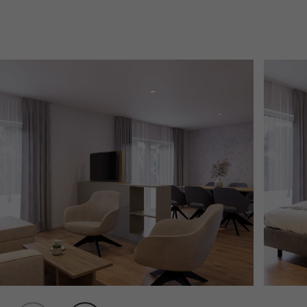
Einige von ihnen sind essenziell, während andere uns helfen, diese
Website und Ihre Erfahrung zu verbessern.
Personenbezogene Daten
können verarbeitet werden (z. B. IP-Adressen), z. B. für personalisierte
Anzeigen und Inhalte oder Anzeigen- und Inhaltsmessung.
Weitere
Informationen über die Verwendung Ihrer Daten finden Sie in unserer
Datenschutzerklärung
.
Hier finden Sie eine Übersicht über alle verwendeten Cookies. Sie könn
Ihre Einwilligung zu ganzen Kategorien geben oder sich weitere
Informationen anzeigen lassen und so nur bestimmte Cookies auswähl
Alle akzeptieren
Speichern
Nur essenzielle Cookies akzeptieren
Zurück
Datenschutzeinstellungen
Essenziell (1)
Essenzielle Cookies ermöglichen grundlegende Funktionen und sind für die
einwandfreie Funktion der Website erforderlich.
Cookie-Informationen anzeigen