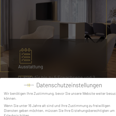
Ausstattung
Platz für bis zu 5 Erwachsene und 2
Kinder
Datenschutzeinstellungen
1 King Size Bett und ein Einzelbett
Wir benötigen Ihre Zustimmung, bevor Sie unsere Website weiter besu
großes Schlafsofa im Wohnzimmer
können.
Etagenbett für Kinder
Wenn Sie unter 16 Jahre alt sind und Ihre Zustimmung zu freiwilligen
Voll ausgestattete Küche
Diensten geben möchten, müssen Sie Ihre Erziehungsberechtigten um
Induktionsherd
Erlaubnis bitten.