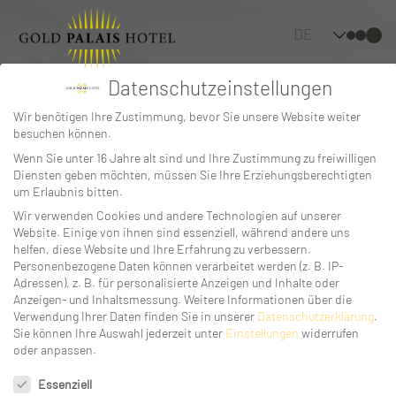
DE
Datenschutzeinstellungen
Wir benötigen Ihre Zustimmung, bevor Sie unsere Website weiter
News detail title
besuchen können.
Wenn Sie unter 16 Jahre alt sind und Ihre Zustimmung zu freiwilligen
Diensten geben möchten, müssen Sie Ihre Erziehungsberechtigten
example
um Erlaubnis bitten.
Wir verwenden Cookies und andere Technologien auf unserer
Website. Einige von ihnen sind essenziell, während andere uns
helfen, diese Website und Ihre Erfahrung zu verbessern.
Personenbezogene Daten können verarbeitet werden (z. B. IP-
Adressen), z. B. für personalisierte Anzeigen und Inhalte oder
Anzeigen- und Inhaltsmessung.
Weitere Informationen über die
Verwendung Ihrer Daten finden Sie in unserer
Datenschutzerklärung
.
Sie können Ihre Auswahl jederzeit unter
Einstellungen
widerrufen
oder anpassen.
Datenschutzeinstellungen
Essenziell
Greifswalder Str. 6